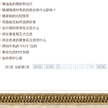
脑溢血的预防和治疗
吸烟喝酒对骨折的愈合有什么影响？
糖尿病的出院指导
高脂血症如何选择饮食
化疗期间营养应注意什么
癌症康复期五大注意
癌症患者的膳食应注意些什么
辨别中风的“FAST”法则
教你九招对付失眠
如何养护心脏
前5页
上1页
1
2
3
4
5
下1页
后5页
共5页 当前第1页