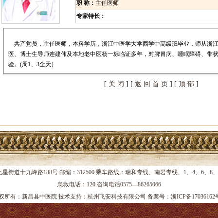
职 称：
主任医师
专家特长：
共产党员，主任医师，本科学历，浙江中医学大学西学中高级班毕业，师从浙江
医、博士生导师连建伟及本地老中医杨一标临证多年，对脾胃病、睡眠障碍、带
验。(周1、3全天）
[
关 闭
] [
返 回 首 页
] [
顶 部
]
星街道十九峰路188号 邮编：312500 乘车路线：瑞和专线、南岩专线、1、4、6、8
急救电话：120 咨询电话0575—86265066
权所有：新昌县中医院 技术支持：杭州飞安科技有限公司 备案号：
浙ICP备17036162