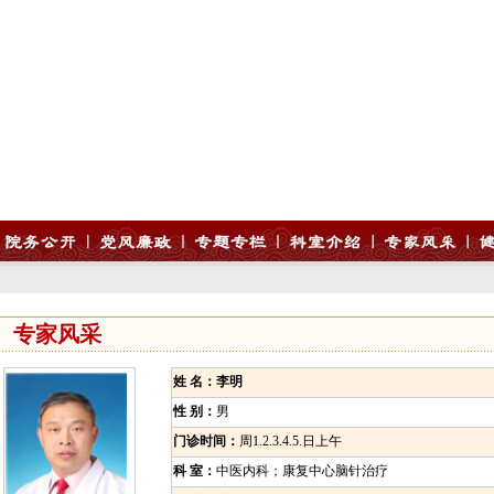
专家风采
姓 名：李明
性 别：
男
门诊时间：
周1.2.3.4.5.日上午
科 室：
中医内科；康复中心脑针治疗