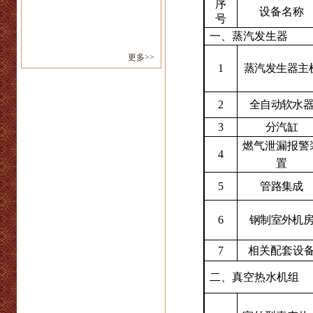
序
设备名称
号
一、蒸汽发生器
更多>>
1
蒸汽发生器主
2
全自动软水
3
分汽缸
燃气泄漏报警
4
置
5
管路集成
6
钢制室外机
7
相关配套设
二、真空热水机组