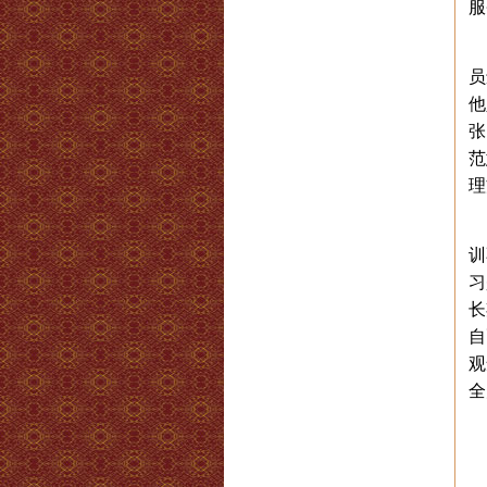
服
员
他
张
范
理
训
习
长
自
观
全