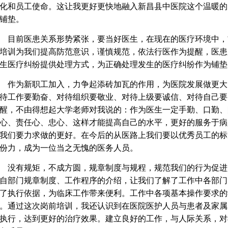
化和员工使命。这让我更好更快地融入新昌县中医院这个温暖的
铺垫。
目前医患关系形势紧张，要当好医生，在现在的医疗环境中，
培训为我们提高防范意识，谨慎规范，依法行医作为提醒，医患
生医疗纠纷提供处理方式，为正确处理发生的医疗纠纷作为铺垫
作为新职工加入，力争起添砖加瓦的作用，为医院发展做更大
待工作要勤奋、对待组织要敬业、对待上级要诚信、对待自己要
醒，不由得想起大学老师对我说的：作为医生一定手勤、口勤、
心、责任心、忠心、这样才能提高自己的水平，更好的服务于病
我们要力求做的更好。在今后的从医路上我们要以优秀员工的标
份力，成为一位当之无愧的医务人员。
没有规矩，不成方圆，规章制度与规程，规范我们的行为促进
自部门规章制度、工作程序的介绍，让我们了解了工作中各部门
了执行依据，为临床工作带来便利。工作中各项基本操作要求的
。通过这次岗前培训，我还认识到在医院医护人员与患者及家属
执行，达到更好的治疗效果。建立良好的工作，与人际关系，对