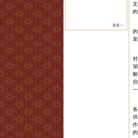
文
的
更多>>
的
发
对
深
耐
但
一
各
供
作
的