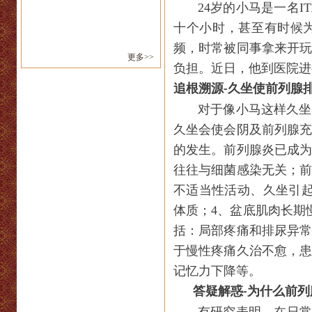
24
岁的小马是一名
IT
十个小时，甚至有时候
频，时常被同事拿来开
更多>>
负担。近日，他到医院进
追根溯源
久坐使前列腺
-
对于像小马这样久坐
久坐会使会阴及前列腺
的发生。前列腺炎已成
往往与细菌感染无关；
不适当性活动、久坐引
体质；
4
、盆底肌肉长期
括：局部疼痛和排尿异
于慢性疼痛久治不愈，
记忆力下降等。
答疑解惑
为什么前列
-