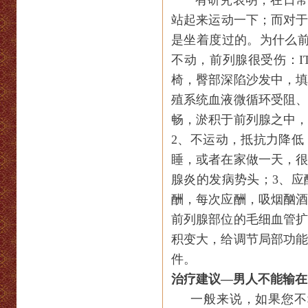
有研究表明，在日
站起来运动一下；而对
是坐着度过的。为什么
不动，前列腺很受伤：
I
椅，臀部深陷沙发中，
殖系统血液微循环受阻
畅，淤积于前列腺之中
2
、不运动，抵抗力降低
睡，或者在家做一天，
腺炎的发病势头；
3
、应
酬，每次应酬，吸烟酗
前列腺部位的毛细血管
积变大，给调节局部功
件。
治疗建议—男人不能输在
一般来说，如果您不